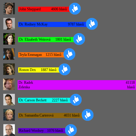
John Sheppard
4606 hlasů
Dr. Rodney McKay
9787 hlasů
Dr. Elizabeth Weirová
1801 hlasů
Teyla Emmagan
1215 hlasů
Ronon Dex
1887 hlasů
Dr. Radek
41118
Zelenka
hlasů
Dr. Carson Beckett
2227 hlasů
Dr. Samantha Carterová
4651 hlasů
Richard Woolsey
1076 hlasů