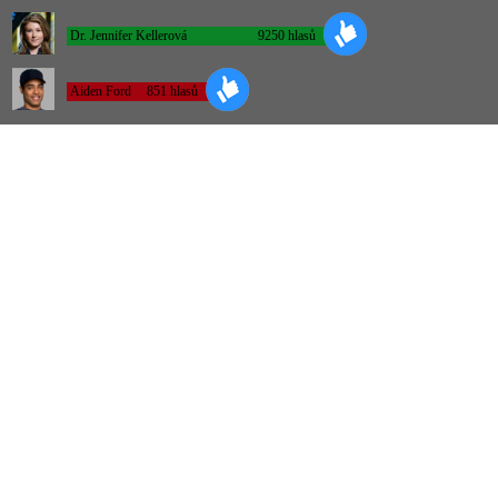
Dr. Jennifer Kellerová
9250 hlasů
Aiden Ford
851 hlasů